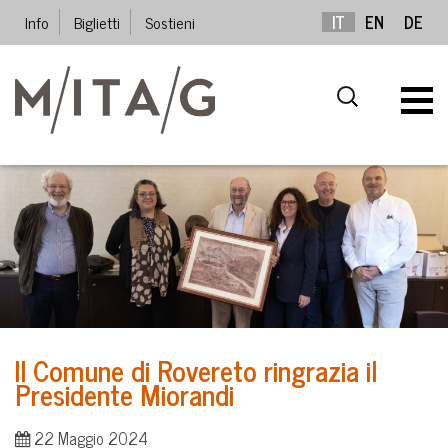
Info
Biglietti
Sostieni
IT
EN
DE
Il Comune di Rovereto ringrazia il
Presidente Miorandi
22 Maggio 2024