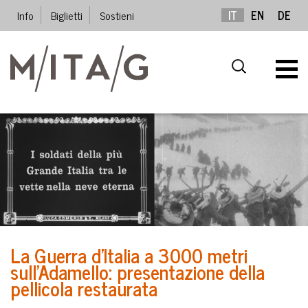
Info
Biglietti
Sostieni
IT
EN
DE
La Guerra d’Italia a 3000 metri
sull’Adamello: presentazione della
pellicola restaurata