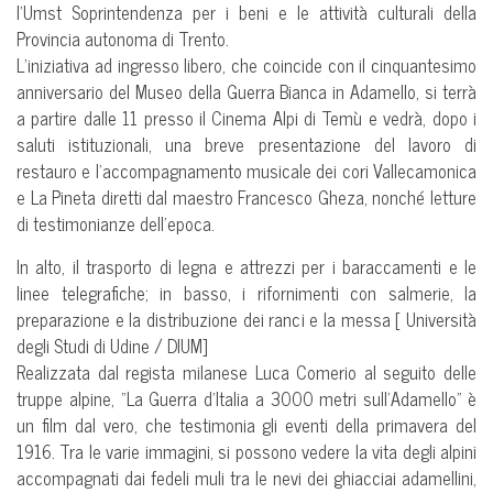
l’Umst Soprintendenza per i beni e le attività culturali della
Provincia autonoma di Trento.
L’iniziativa ad ingresso libero, che coincide con il cinquantesimo
anniversario del Museo della Guerra Bianca in Adamello, si terrà
a partire dalle 11 presso il Cinema Alpi di Temù e vedrà, dopo i
saluti istituzionali, una breve presentazione del lavoro di
restauro e l’accompagnamento musicale dei cori Vallecamonica
e La Pineta diretti dal maestro Francesco Gheza, nonché letture
di testimonianze dell’epoca.
In alto, il trasporto di legna e attrezzi per i baraccamenti e le
linee telegrafiche; in basso, i rifornimenti con salmerie, la
preparazione e la distribuzione dei ranci e la messa [ Università
degli Studi di Udine / DIUM]
Realizzata dal regista milanese Luca Comerio al seguito delle
truppe alpine, “La Guerra d’Italia a 3000 metri sull’Adamello” è
un film dal vero, che testimonia gli eventi della primavera del
1916. Tra le varie immagini, si possono vedere la vita degli alpini
accompagnati dai fedeli muli tra le nevi dei ghiacciai adamellini,