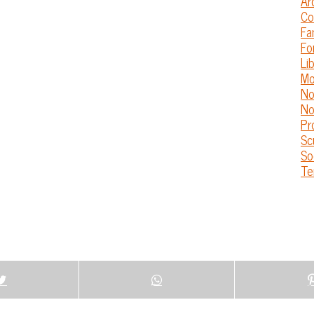
Ar
Co
Fa
Fo
Lib
Mo
No
No
Pr
Sc
So
Te