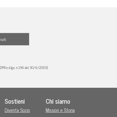
GDPR e d.lgs. n.196 del 30/6/2003)
Sostieni
Chi siamo
Diventa Socio
Mission e Storia