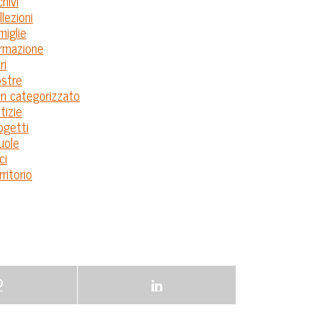
chivi
llezioni
miglie
rmazione
ri
stre
n categorizzato
tizie
ogetti
uole
ci
rritorio