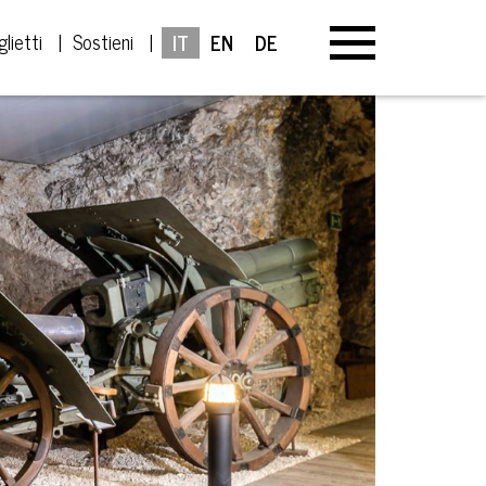
glietti
Sostieni
IT
EN
DE