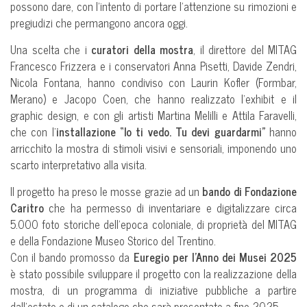
possono dare, con l’intento di portare l’attenzione su rimozioni e
pregiudizi che permangono ancora oggi.
Una scelta che i
curatori della mostra
, il direttore del MITAG
Francesco Frizzera e i conservatori Anna Pisetti, Davide Zendri,
Nicola Fontana, hanno condiviso con Laurin Kofler (Formbar,
Merano) e Jacopo Coen, che hanno realizzato l’exhibit e il
graphic design, e con gli artisti Martina Melilli e Attila Faravelli,
che con l’
installazione “Io ti vedo. Tu devi guardarmi”
hanno
arricchito la mostra di stimoli visivi e sensoriali, imponendo uno
scarto interpretativo alla visita.
Il progetto ha preso le mosse grazie ad un
bando di Fondazione
Caritro
che ha permesso di inventariare e digitalizzare circa
5.000 foto storiche dell’epoca coloniale, di proprietà del MITAG
e della Fondazione Museo Storico del Trentino.
Con il bando promosso da
Euregio per l’Anno dei Musei 2025
è stato possibile sviluppare il progetto con la realizzazione della
mostra, di un programma di iniziative pubbliche a partire
dall’estate e di un catalogo che sarà presentato a fine 2025.