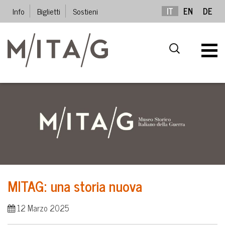
Info
Biglietti
Sostieni
IT
EN
DE
MITAG: una storia nuova
12 Marzo 2025