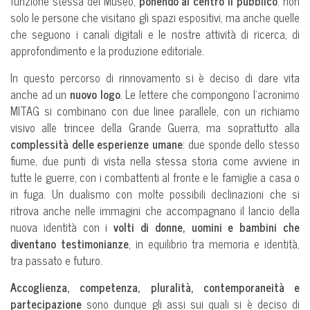
funzione stessa del Museo,
ponendo al centro il pubblico
: non
solo le persone che visitano gli spazi espositivi, ma anche quelle
che seguono i canali digitali e le nostre attività di ricerca, di
approfondimento e la produzione editoriale.
In questo percorso di rinnovamento si è deciso di dare vita
anche ad un
nuovo logo
. Le lettere che compongono l’acronimo
MITAG si combinano con due linee parallele, con un richiamo
visivo alle trincee della Grande Guerra, ma soprattutto alla
complessità delle esperienze umane
: due sponde dello stesso
fiume, due punti di vista nella stessa storia come avviene in
tutte le guerre, con i combattenti al fronte e le famiglie a casa o
in fuga. Un dualismo con molte possibili declinazioni che si
ritrova anche nelle immagini che accompagnano il lancio della
nuova identità con i
volti di donne, uomini e bambini che
diventano testimonianze
, in equilibrio tra memoria e identità,
tra passato e futuro.
Accoglienza, competenza, pluralità, contemporaneità e
partecipazione
sono dunque gli assi sui quali si è deciso di