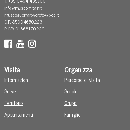
T. +39 0464 438100
info@museomitag.it
museoguerrarovereto@pec.it
C.F. 85004650223
P. IVA 01368170229
Visita
Organizza
Informazioni
Percorso di visita
Servizi
Scuole
Territorio
Gruppi
Appuntamenti
Famiglie