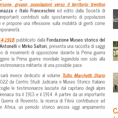
ersone, gruppi, popolazioni verso il territorio trentino
onazza
e
Italo Franceschini
ed edito dalla Società di
 importanti contributi sullo spostamento di popolazioni
li e propone una riflessione sulla mobilità di genti come
mporaneità.
914-1918
, pubblicato dalla
Fondazione Museo storico del
Antonelli
e
Mirko Saltori,
presenta una raccolta di saggi
luppo di movimenti di opposizione durante la Prima guerra
eggere la Prima guerra mondiale legandola non solo alla
 testimonianza militante di una possibile pace.
 sarà invece dedicato al volume
Tullio Marchetti. Diario
022 da Centro Studi Judicaria e Museo Storico Italiano
coglie le testimonianze lasciate dal capitano degli alpini
 Cirenaica tra il 1913 e il 1914. A partire da un importante
Guerra di Rovereto, la ricerca di Filosi contribuisce ad
li in Africa, un periodo storico ancora oggi ampiamento
C