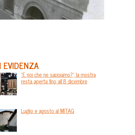
N EVIDENZA
“E noi che ne sappiamo?”, la mostra
resta aperta fino all’8 dicembre
Luglio e agosto al MITAG