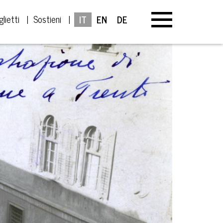
glietti
Sostieni
IT
EN
DE