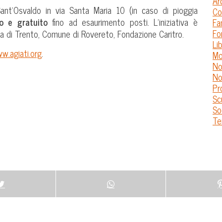
Ar
 Sant’Osvaldo in via Santa Maria 10 (in caso di pioggia
Co
ro e gratuito
fino ad esaurimento posti. L’iniziativa è
Fa
Fo
ma di Trento, Comune di Rovereto, Fondazione Caritro.
Lib
w.agiati.org
.
Mo
No
No
Pr
Sc
So
Te