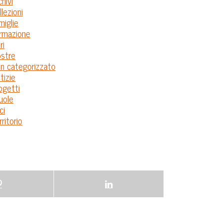
chivi
llezioni
miglie
rmazione
ri
stre
n categorizzato
tizie
ogetti
uole
ci
rritorio