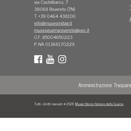
via Castelbarco, 7
38068 Rovereto (TN)
T. +39 0464 438100
info@museomitag.it
museoguerrarovereto@pec.it
C.F. 85004650223
P. IVA 01368170229
Amministrazione Traspar
Tutti i diritti riservati. © 2026
Museo Storico Italiano della Guerra
.