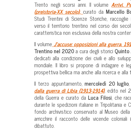
Trento negli scorsi anni. Il volume
Arrivi. P
(preistoria-XX secolo)
,
curato da
Marcello B
Studi Trentini di Scienze Storiche, raccoglie
verso il territorio trentino nel corso dei seco
caratteristica non esclusiva della nostra conte
Il volume
J’accuse: opposizioni alla guerra, 1
Trentino nel 2020
a cura degli storici
Quinto 
dedicati alla condizione dei civili e allo svi
mondiale. Il libro si propone di indagare e l
prospettiva bellica ma anche alla ricerca e alla
Il terzo appuntamento,
mercoledì 20 luglio
,
dalla guerra di Libia (1913-1914)
,
edito nel 2
della Guerra e curato da
Luca Filosi
, che rac
durante le spedizioni italiane in Tripolitania e
fondo archivistico conservato al Museo della 
arricchire il racconto delle vicende colonia
dibattuto.