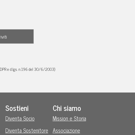
GDPR e d.lgs. n.196 del 30/6/2003)
Sostieni
Chi siamo
Diventa Socio
Mission e Storia
Diventa Sostenitore
Associazione